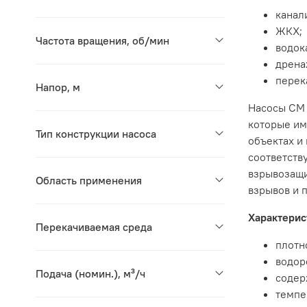
канал
ЖКХ;
Частота вращения, об/мин
водок
дрена
перек
Напор, м
Насосы СМ 
которые им
Тип конструкции насоса
объектах и
соответств
взрывозащи
Область применения
взрывов и 
Характерис
Перекачиваемая среда
плотн
водор
Подача (номин.), м³/ч
содер
темпер