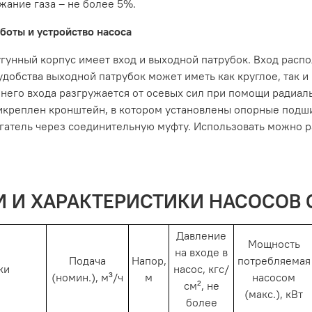
жание газа – не более 5%.
боты и устройство насоса
гунный корпус имеет вход и выходной патрубок. Вход распо
 удобства выходной патрубок может иметь как круглое, так 
него входа разгружается от осевых сил при помощи радиаль
икреплен кронштейн, в котором установлены опорные подши
гатель через соединительную муфту. Использовать можно р
 И ХАРАКТЕРИСТИКИ НАСОСОВ 
Давление
Мощность
на входе в
Подача
Напор,
потребляемая
ки
насос, кгс/
(номин.), м³/ч
м
насосом
см², не
(макс.), кВт
более