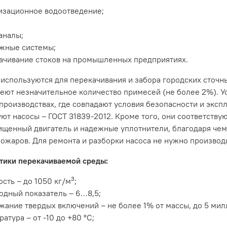
изационное водоотведение;
аналы;
жные системы;
ачивание стоков на промышленных предприятиях.
используются для перекачивания и забора городских сточн
еют незначительное количество примесей (не более 2%). У
 производствах, где совпадают условия безопасности и экс
уют насосы – ГОСТ 31839-2012. Кроме того, они соответству
щенный двигатель и надежные уплотнители, благодаря чему
пожаров. Для ремонта и разборки насоса не нужно производ
тики перекачиваемой среды:
3
ость – до 1050 кг/м
;
одный показатель – 6…8,5;
жание твердых включений – не более 1% от массы, до 5 мил
атура – от -10 до +80 °С;