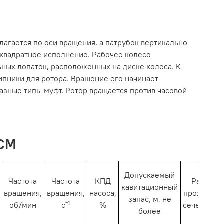
лагается по оси вращения, а патрубок вертикально
и квадратное исполнение. Рабочее колесо
ных лопаток, расположенных на диске колеса. К
пники для ротора. Вращение его начинает
азные типы муфт. Ротор вращается против часовой
СМ
Допускаемый
Частота
Частота
КПД
Размер
кавитационный
вращения,
вращения,
насоса,
проходног
запас, м, не
об/мин
c˜¹
%
сечения, м
более