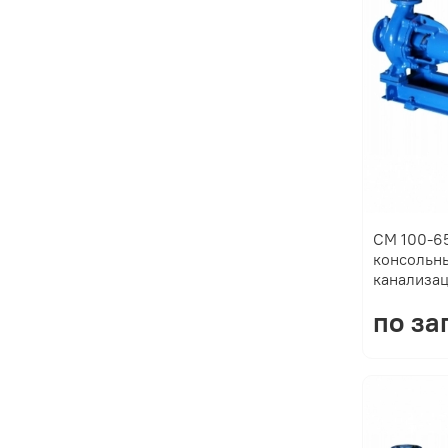
СМ 100-65
консольн
канализа
по за