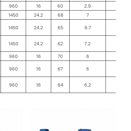
960
16
60
2.9
68
1450
24.2
68
7
80
1450
24.2
65
6.7
80
1450
24.2
62
7.2
80
960
16
70
6
80
960
16
67
6
80
960
16
64
6.2
80