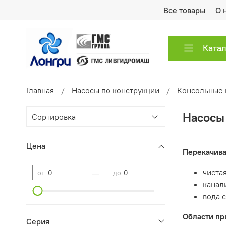
Все товары
О 
Ката
Главная
Насосы по конструкции
Консольные 
Насосы
Цена
Перекачива
—
чистая
от
до
канал
вода 
Области пр
Серия