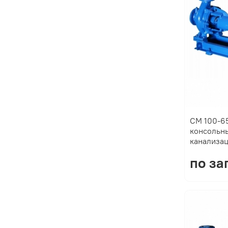
СМ 100-65
консольн
канализа
по за