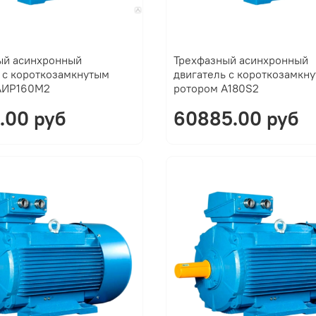
ый асинхронный
Трехфазный асинхронный
 с короткозамкнутым
двигатель с короткозамкн
АИР160M2
ротором A180S2
.00 руб
60885.00 руб