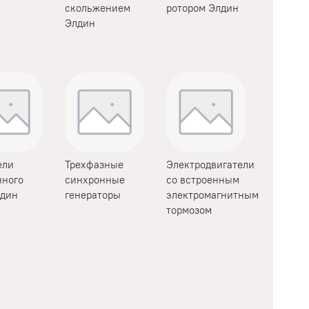
скольжением
ротором Элдин
Элдин
ели
Трехфазные
Электродвигатели
нного
синхронные
со встроенным
лдин
генераторы
электромагнитным
тормозом