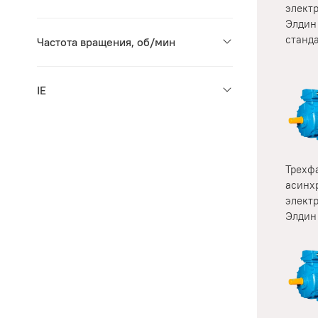
элект
Элдин
станд
Частота вращения, об/мин
IE
Трехф
асинх
элект
Элдин