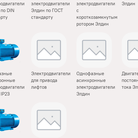
родвигатели
электродвигатели
электродвигатели
Элдин
 по DIN
Элдин по ГОСТ
с
арту
стандарту
короткозамкнутым
ротором Элдин
азные
Электродвигатели
Однофазные
Двигат
ронные
для привода
асинхронные
постоя
родвигатели
лифтов
электродвигатели
тока Э
 IP23
Элдин