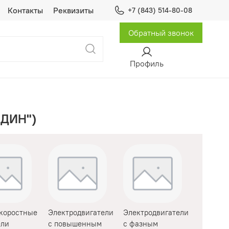
Контакты
Реквизиты
+7 (843) 514-80-08
Обратный звонок
Профиль
ЛДИН")
коростные
Электродвигатели
Электродвигатели
ели
с повышенным
с фазным