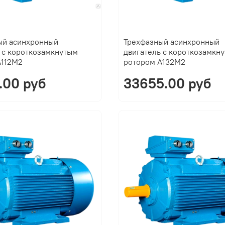
ый асинхронный
Трехфазный асинхронный
 с короткозамкнутым
двигатель с короткозамкн
A112M2
ротором A132M2
.00 руб
33655.00 руб