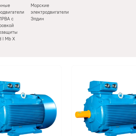
чные
Морские
родвигатели
электродвигатели
1РВА с
Элдин
ровкой
озащиты
d I Mb X