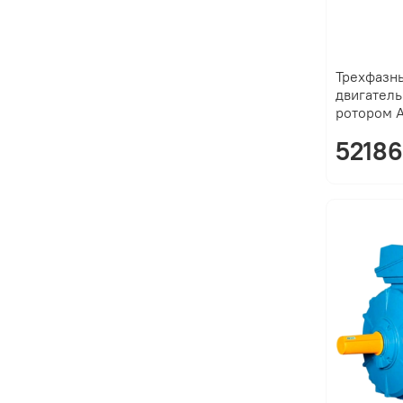
Трехфазн
двигатель
ротором 
52186