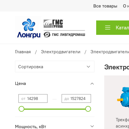
Все товары
О 
Ката
Главная
Электродвигатели
Электродвигатели
Электр
Цена
—
от
до
Трехф
асинх
Мощность, кВт