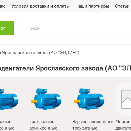
нас
Условия доставки и оплаты
Наши партнеры
Статьи
лог
 Ярославского завода (АО "ЭЛДИН")
одвигатели Ярославского завода (АО "Э
азные
Трехфазные
Взрывозащищенные
Многос
ронные
асинхронные
трехфазные
двигат