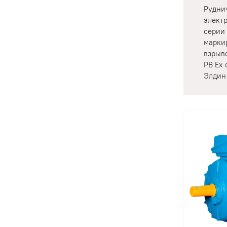
Рудни
элект
серии 
марки
взрыв
РВ Ex 
Элдин