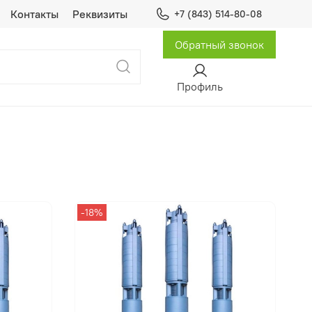
Контакты
Реквизиты
+7 (843) 514-80-08
Обратный звонок
Профиль
-18%