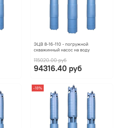
ЭЦВ 8-16-110 - погружной
скважинный насос на воду
115020.00 руб
94316.40 руб
-18%