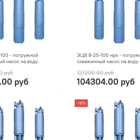
100 - погружной
ЭЦВ 8-25-100 нрк - погру
й насос на воду
скважинный насос на воду
0 руб
127200.00 руб
.00 руб
104304.00 руб
-18%