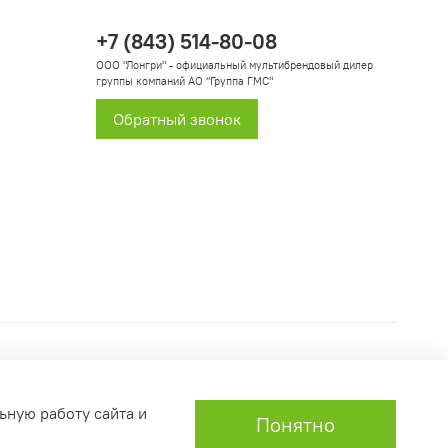
+7 (843) 514-80-08
ООО "Лонгри" - официальный мультибрендовый дилер
группы компаний АО "Группа ГМС"
Обратный звонок
ьную работу сайта и
Понятно