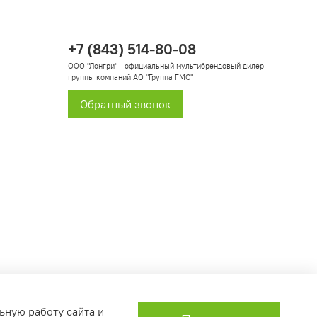
+7 (843) 514-80-08
ООО "Лонгри" - официальный мультибрендовый дилер
группы компаний АО "Группа ГМС"
Обратный звонок
ьную работу сайта и