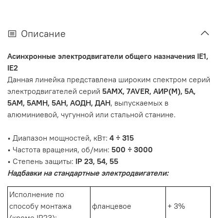
Описание
Асинхронные электродвигатели общего назначения IE1,
IE2
Данная линейка представлена широким спектром серий
электродвигателей серий
5АМХ, 7AVER, АИР(М), 5А,
5АМ, 5АМН, 5АН, АОДН, ДАН
, выпускаемых в
алюминиевой, чугунной или стальной станине.
• Диапазон мощностей, кВт:
4 ÷ 315
• Частота вращения, об/мин:
500 ÷ 3000
• Степень защиты:
IP 23, 54, 55
Надбавки на стандартные электродвигатели:
Исполнение по
способу монтажа
фланцевое
+ 3%
(кроме IP23):