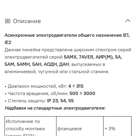
Описание
Асинхронные электродвигатели общего назначения IE1,
IE2
Данная линейка представлена широким спектром серий
электродвигателей серий
5АМХ, 7AVER, АИР(М), 5А,
5АМ, 5АМН, 5АН, АОДН, ДАН
, выпускаемых в
алюминиевой, чугунной или стальной станине.
• Диапазон мощностей, кВт:
4 ÷ 315
• Частота вращения, об/мин:
500 ÷ 3000
• Степень защиты:
IP 23, 54, 55
Надбавки на стандартные электродвигатели:
Исполнение по
способу монтажа
фланцевое
+ 3%
(кроме IP23):