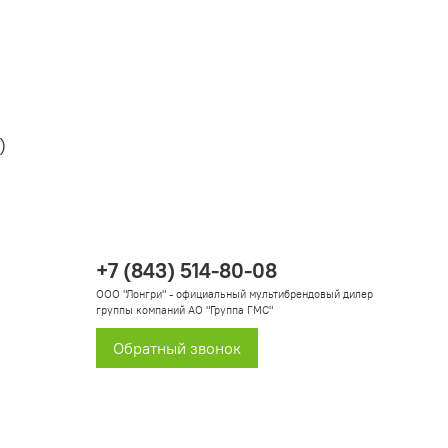
)
+7 (843) 514-80-08
ООО "Лонгри" - официальный мультибрендовый дилер
группы компаний АО "Группа ГМС"
Обратный звонок