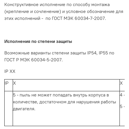
Конструктивное
исполнение
по
способу
монтажа
(крепление
и
сочленение)
и
условное
обозначение
для
этих
исполнений
-
по
ГОСТ
МЭК
60034-7-2007.
Исполнения
по
степени
защиты
Возможные варианты степени защиты
IP54,
IP55
по
ГОСТ
Р
МЭК
60034-5-2007.
IP XX
IP
Х
Х
5 - пыль
не
может
попадать
внутрь
корпуса
в
4 -
о
количестве,
достаточном
для
нарушения
работы
5
-
о
двигателя.