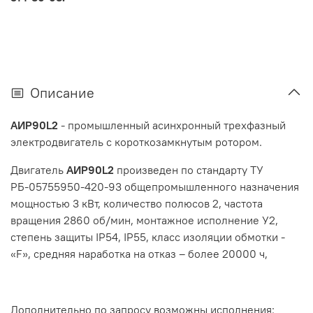
Описание
АИР90L2
- промышленный асинхронный трехфазный
электродвигатель с короткозамкнутым ротором.
Двигатель
АИР90L2
произведен по стандарту ТУ
РБ-05755950-420-93
общепромышленного назначения
мощностью
3 кВт
, количество полюсов 2, частота
вращения 2
860 об/мин
, монтажное исполнение
У2
,
степень защиты
IP54, IP55
,
класс изоляции обмотки -
«F», средняя наработка на отказ – более 20000 ч,
Дополнительно по запросу возможны исполнения: