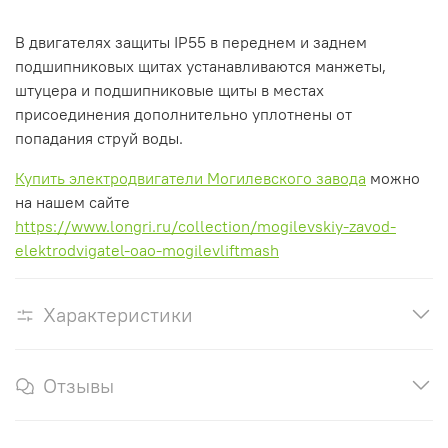
В двигателях защиты
IP55
в
переднем
и
заднем
подшипниковых щитах
устанавливаются
манжеты,
штуцера
и
подшипниковые
щиты
в
местах
присоединения
дополнительно
уплотнены
от
попадания
струй
воды.
Купить электродвигатели Могилевского завода
можно
на нашем сайте
https://www.longri.ru/collection/mogilevskiy-zavod-
elektrodvigatel-oao-mogilevliftmash
Характеристики
Отзывы