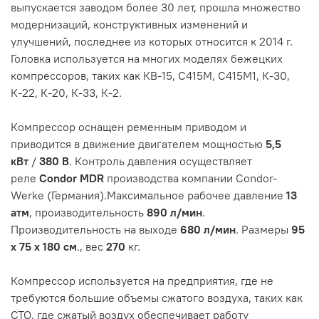
выпускается заводом более 30 лет, прошла множество
модернизаций, конструктивных изменений и
улучшений, последнее из которых относится к 2014 г.
Головка используется на многих моделях бежецких
компрессоров, таких как КВ-15, С415М, С415М1, К-30,
К-22, К-20, К-33, К-2.
Компрессор оснащен ременным приводом и
приводится в движение двигателем мощностью
5,5
кВт
/
380 В
. Контроль давления осуществляет
реле
Condor MDR
производства компании Condor-
Werke (Германия).Максимальное рабочее давление
13
атм
, производительность
890 л/мин
.
Производительность на выходе
680 л/мин
. Размеры
95
х 75 х 180 см
., вес
270
кг.
Компрессор используется на предприятия, где не
требуются большие объемы сжатого воздуха, таких как
СТО, где сжатый воздух обеспечивает работу