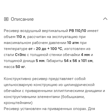
Описание
Ресивер воздушный вертикальный
РВ 110/10
имеет
объем
110 л
, рассчитан на эксплуатацию при
максимальном рабочем давлении
10 атм
при
температуре
от - 20 до + 100 °C
, изготовлен из
стали
Ст3пс
с толщиной стенки обечайки
4 мм
и
толщиной днища
5 мм
. Габариты
54 х 56 х 101 см
,
масса
50 кг
.
Конструктивно ресивер представляет собой
цельносварную конструкцию из цилиндрической
обечайки с приваренными эллиптическими днищами и
конструктивными элементами (бобышками,
кронштейнами)
Ресивер установлен на приваренных опорах. Для