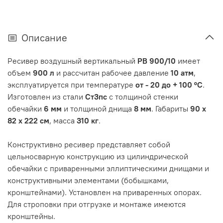
Описание
Ресивер воздушный вертикальный
РВ 900/10
имеет
объем
900 л
и рассчитан рабочее давление
10 атм
,
эксплуатируется при температуре
от - 20 до + 100 °C
.
Изготовлен из стали
Ст3пс
с толщиной стенки
обечайки
6 мм
и толщиной днища
8 мм
. Габариты
90 х
82 х 222 см
, масса
310 кг
.
Конструктивно ресивер представляет собой
цельносварную конструкцию из цилиндрической
обечайки с приваренными эллиптическими днищами и
конструктивными элементами (бобышками,
кронштейнами). Установлен на приваренных опорах.
Для строповки при отгрузке и монтаже имеются
кронштейны.