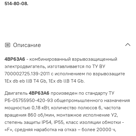
514-80-08.
Описание
4BP63A6
- комбинированный взрывозащищенный
электродвигатель, изготавливается по ТУ ВУ
700002725.139-2011 с исполнением по взрывозащите
1Ex db eb llB T4 Gb, 1Ex db llB T4 Gb.
Двигатель
4BP63A6
произведен по стандарту ТУ
РБ-05755950-420-93
общепромышленного назначения
мощностью
0,18 кВт
, количество полюсов 6, частота
вращения 860
об/мин
, монтажное исполнение
У2
,
степень защиты
IP54, IP55
,
класс изоляции обмотки -
«F», средняя наработка на отказ – более 20000 ч,