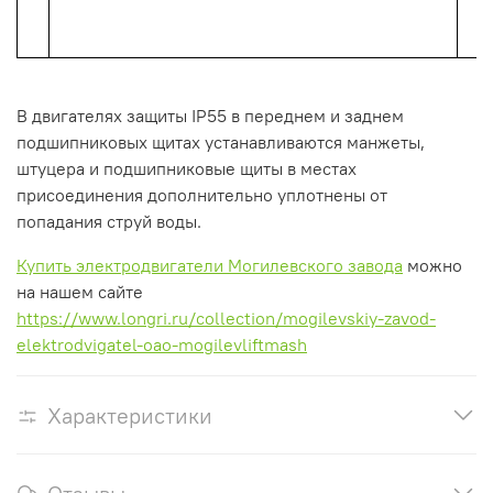
В двигателях защиты
IP55
в
переднем
и
заднем
подшипниковых щитах
устанавливаются
манжеты,
штуцера
и
подшипниковые
щиты
в
местах
присоединения
дополнительно
уплотнены
от
попадания
струй
воды.
Купить электродвигатели Могилевского завода
можно
на нашем сайте
https://www.longri.ru/collection/mogilevskiy-zavod-
elektrodvigatel-oao-mogilevliftmash
Характеристики