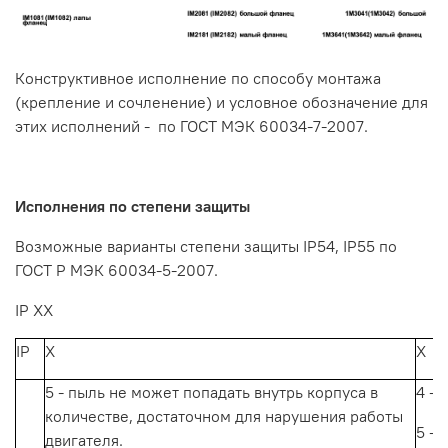
Конструктивное
исполнение
по
способу
монтажа
(крепление
и
сочленение)
и
условное
обозначение
для
этих
исполнений
-
по
ГОСТ
МЭК
60034-7-2007.
Исполнения
по
степени
защиты
Возможные варианты степени защиты
IP54,
IP55
по
ГОСТ
Р
МЭК
60034-5-2007.
IP XX
IP
Х
Х
5 - пыль
не
может
попадать
внутрь
корпуса
в
4 -
о
количестве,
достаточном
для
нарушения
работы
5
-
о
двигателя.