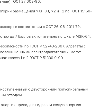
аемые) ГОСТ 27.003-90.
гории размещения УХЛ 3.1, У2 и Т2 по ГОСТ 15150-
экспорт в соответствии с ОСТ 26-06-2011-79.
остью до 7 баллов включительно по шкале MSK-64.
езопасности по ГОСТ Р 52743-2007. Агрегаты с
ывозащищенными электродвигателями, могут
ах класса 1 и 2 ГОСТ Р 51330.9-99.
одноступенчатый с двусторонним полуспиральным
ным отводом.
 энергии привода в гидравлическую энергию