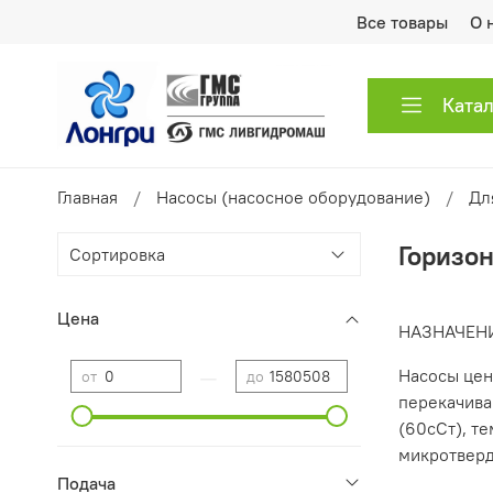
Все товары
О 
Ката
Главная
Насосы (насосное оборудование)
Дл
Горизон
Цена
​НАЗНАЧЕН
—
Насосы цен
от
до
перекачива
(60сСт), т
микротверд
Подача