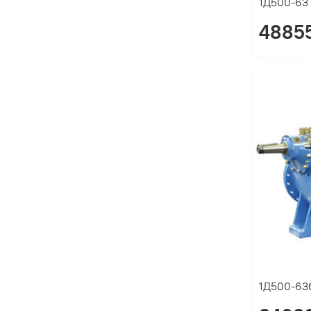
1Д500-63 
48855
1Д500-63б