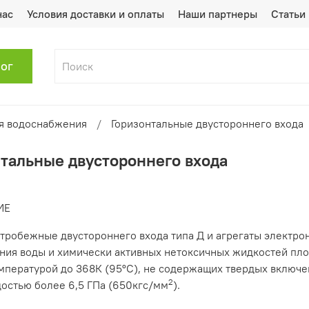
нас
Условия доставки и оплаты
Наши партнеры
Статьи
лог
я водоснабжения
Горизонтальные двустороннего входа
тальные двустороннего входа
ИЕ
тробежные двустороннего входа типа Д и агрегаты электро
ния воды и химически активных нетоксичных жидкостей пло
емпературой до 368К (95°С), не содержащих твердых включе
2
остью более 6,5 ГПа (650кгс/мм
).