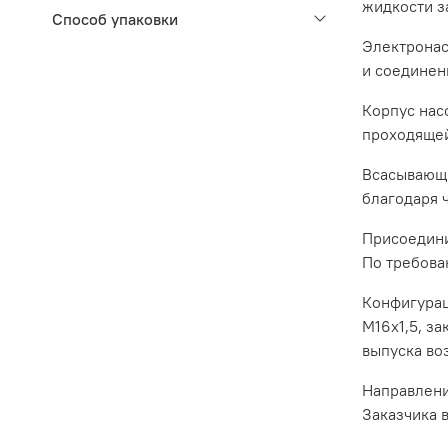
жидкости з
Способ упаковки
Электронас
и соединен
Корпус нас
проходящей
Всасывающи
благодаря 
Присоедини
По требова
Конфигурац
М16х1,5, з
выпуска во
Направлени
Заказчика 