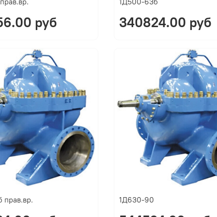
прав.вр.
1Д500-63б
6.00 руб
340824.00 руб
 прав.вр.
1Д630-90