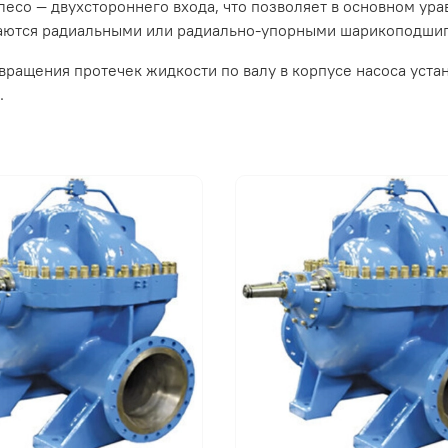
лесо ― двухстороннего входа, что позволяет в основном ур
аются радиальными или радиально-упорными шарикоподши
вращения протечек жидкости по валу в корпусе насоса уст
.