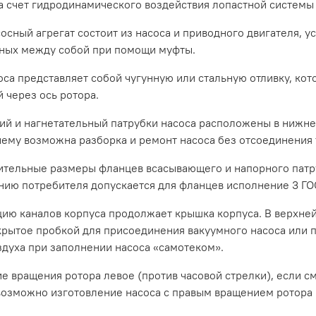
а счет гидродинамического воздействия лопастной системы 
осный агрегат состоит из насоса и приводного двигателя, 
ных между собой при помощи муфты.
оса представляет собой чугунную или стальную отливку, кот
 через ось ротора.
й и нагнетательный патрубки насоса расположены в нижней
чему возможна разборка и ремонт насоса без отсоединения 
тельные размеры фланцев всасывающего и напорного патру
нию потребителя допускается для фланцев исполнение 3 ГОС
ию каналов корпуса продолжает крышка корпуса. В верхней
акрытое пробкой для присоединения вакуумного насоса или 
здуха при заполнении насоса «самотеком».
е вращения ротора левое (против часовой стрелки), если с
возможно изготовление насоса с правым вращением ротора (