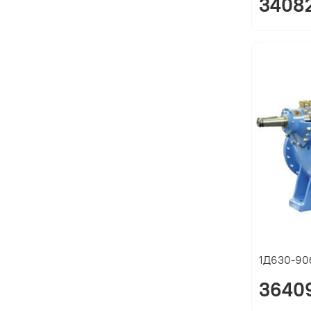
34082
1Д630-90б
36409