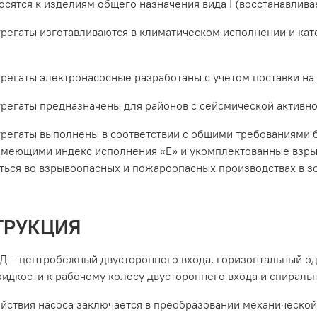
осятся к изделиям общего назначения вида I (восстанавлив
грегаты изготавливаются в климатическом исполнении и кате
грегаты электронасосные разработаны с учетом поставки на 
грегаты предназначены для районов с сейсмической активн
грегаты выполнены в соответствии с общими требованиями б
имеющими индекс исполнения «Е» и укомплектованные взр
ться во взрывоопасных и пожароопасных производствах в зон
ТРУКЦИЯ
 Д – центробежный двустороннего входа, горизонтальный 
идкости к рабочему колесу двустороннего входа и спираль
йствия насоса заключается в преобразовании механической