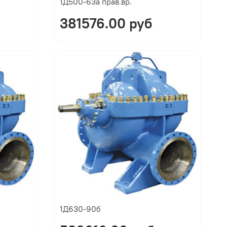
1Д500-63а прав.вр.
381576.00 руб
1Д630-90б