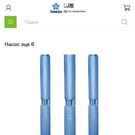
насос эцв 6